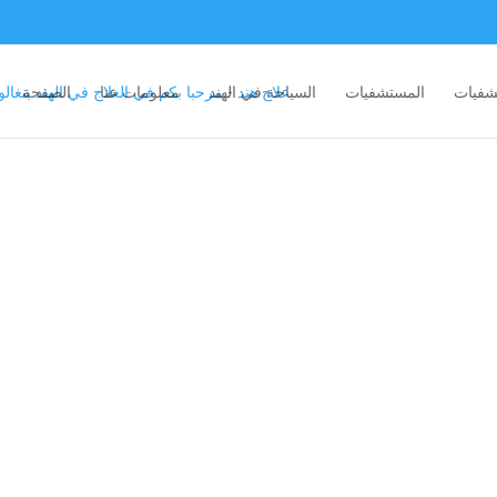
شفيات
المستشفيات
السياحة في الهند
معلومات عنا
الصفحة
BLOG LIST VIEW
Latest News
eens corn soko endive gumbo gourd. Parsley shallot co
outs fava bean collard greens dandelion okra wakame