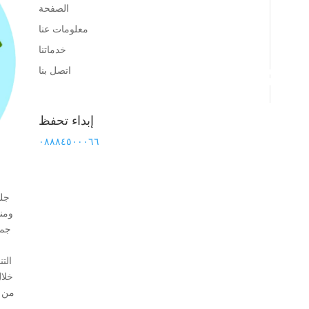
الصفحة
معلومات عنا
خدماتنا
اتصل بنا
إبداء تحفظ
٠٨٨٨٤٥٠٠٠٦٦
جلف
ومنس
جمي
الت
خلال
من أ