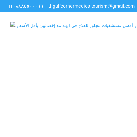
٠٨٨٨٤٥٠٠٠٦٦
gulfcornermedicaltourism@gmail.com
Gumbo beet gr
pea spr