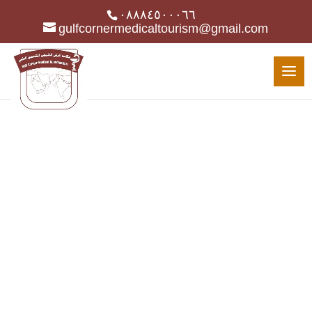
٠٨٨٨٤٥٠٠٠٦٦
gulfcornermedicaltourism@gmail.com
BLOG LIST VIEW
Latest News
Gumbo beet greens corn soko endive
gumbo gourd. Parsley shallot courgette