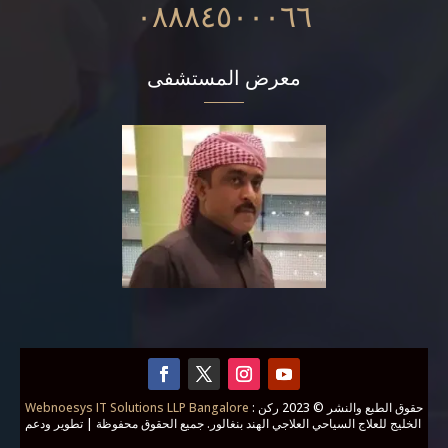
٠٨٨٨٤٥٠٠٠٦٦
معرض المستشفى
Webnoesys IT Solutions LLP Bangalore
: حقوق الطبع والنشر © 2023 ركن
الخليج للعلاج السياحي العلاجي الهند بنغالور. جميع الحقوق محفوظة | تطوير ودعم