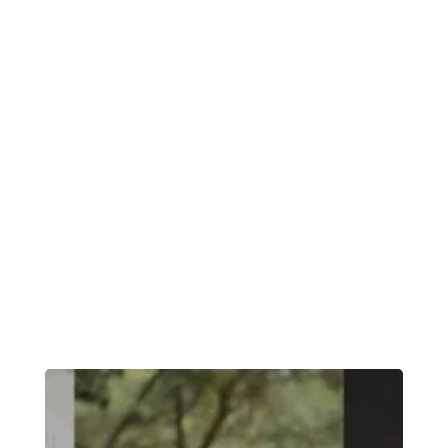
tatsoi pea sprouts fava bean collard greens
dandelion okra wakame tomato.