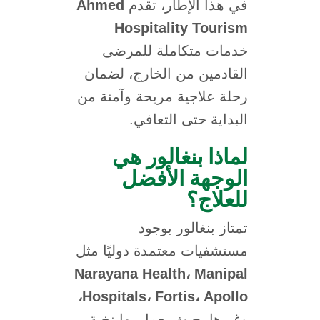
Ahmed
في هذا الإطار، تقدم
Hospitality Tourism
خدمات متكاملة للمرضى
القادمين من الخارج، لضمان
رحلة علاجية مريحة وآمنة من
البداية حتى التعافي.
لماذا بنغالور هي
الوجهة الأفضل
للعلاج؟
تمتاز بنغالور بوجود
مستشفيات معتمدة دوليًا مثل
Narayana Health، Manipal
Hospitals، Fortis، Apollo،
وغيرها، حيث يعمل بها نخبة