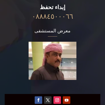
إبداء تحفظ
٠٨٨٨٤٥٠٠٠٦٦
معرض المستشفى