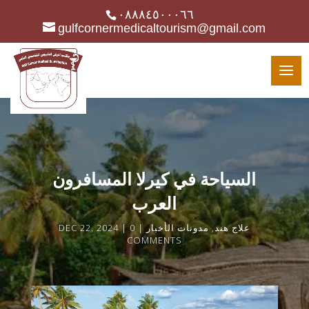
٠٨٨٨٤٥٠٠٠٦٦
gulfcornermedicaltourism@gmail.com
السياحة في كيرلا المسافرون
العرب
علاج هند
,
مدونات الأخبار
0
DEC 22, 2024
COMMENTS