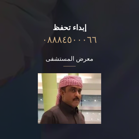
إبداء تحفظ
٠٨٨٨٤٥٠٠٠٦٦
معرض المستشفى