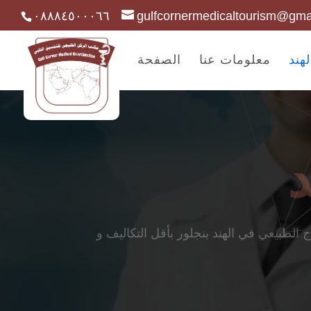
٠٨٨٨٤٥٠٠٠٦٦
gulfcornermedicaltourism@gma
هند
معلومات عنا
الصفحة
د
الطبيعي في الهند بنجلور بأقل التكاليف و