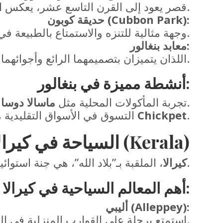
قصر يعود إلى القرن التاسع عشر، يعكس الطراز المعماري الأوروبي والهندي.
حديقة كوبون (Cubbon Park):
وجهة مثالية للتنزه والاستمتاع بالطبيعة في قلب المدينة.
معابد بنغالور:
اللذان يتميزان بتصميمهما الرائع وأجوائهما الروحانية.
:
أنشطة مميزة في بنغالور
.
تجربة المأكولات المحلية مثل
ماسالا دوسا
و
.
Chickpet
التسوق في الأسواق التقليدية مثل سوق
2. السياحة في كيرالا (Kerala)
، الملقبة بـ”بلاد الله”، هي جنة استوائية تشتهر بممراتها المائية، شواطئها الساحرة، وغاباتها الخضراء.
كيرالا
:
أهم المعالم السياحية في كيرالا
أليبي (Alleppey):
استمتع برحلة على القوارب المنزلية في الممرات المائية الهادئة.