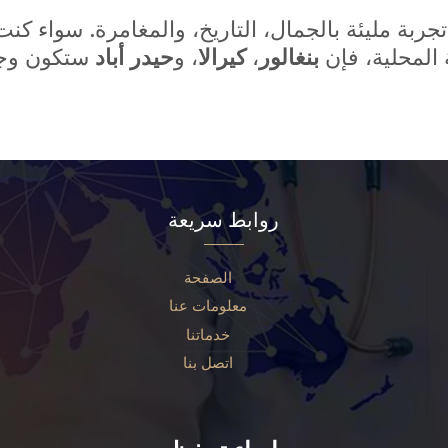
جربة مليئة بالجمال، التاريخ، والمغامرة. سواء كن
 المحلية، فإن
بنغالور
،
كيرالا
، و
حيدر أباد
روابط سريعة
الصفحة
معلومات عنا
خدماتنا
اتصل بنا