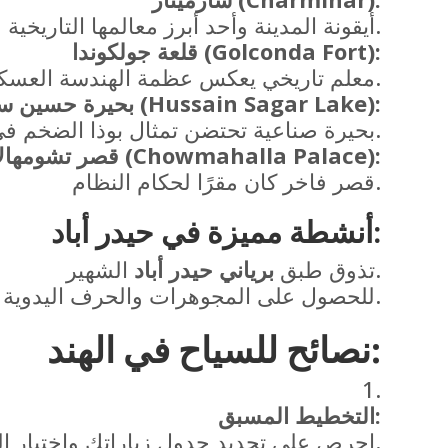
أيقونة المدينة وأحد أبرز معالمها التاريخية.
قلعة جولكوندا (Golconda Fort):
معلم تاريخي يعكس عظمة الهندسة العسكرية القديمة.
بحيرة حسين ساغار (Hussain Sagar Lake):
بحيرة صناعية تحتضن تمثال بوذا الضخم في وسطها.
قصر تشومهالا (Chowmahalla Palace):
قصر فاخر كان مقرًا لحكام النظام.
:
أنشطة مميزة في حيدر أباد
الشهير.
تذوق طبق
برياني حيدر أباد
للحصول على المجوهرات والحرف اليدوية.
:
نصائح للسياح في الهند
التخطيط المسبق:
احرص على تحديد جدول زياراتك واختيار الوقت المناسب للسفر.