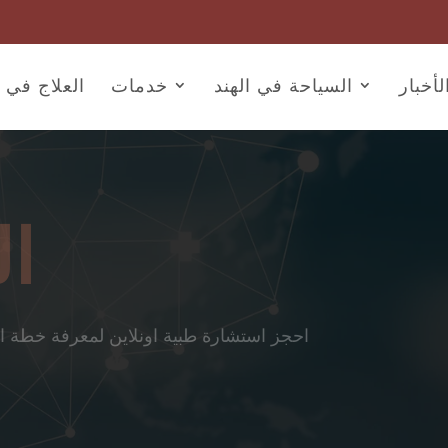
أخبار
السياحة في الهند
خدمات
العلاج في ا
ال
احجز استشارة طبية اونلاين لمعرفة خطة الع