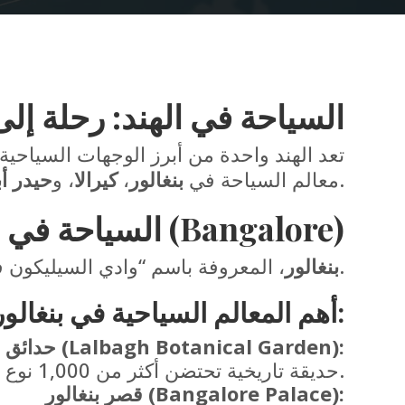
السياحة في الهند: رحلة إلى 
تعد الهند واحدة من أبرز الوجهات السياحي
، لتكتشف الجمال الفريد لكل منطقة.
معالم السياحة في
بنغالور
،
كيرالا
، و
حيدر أب
1. السياحة في بنغالور (Bangalore)
، المعروفة باسم “وادي السيليكون في الهند”، هي مدينة تجمع بين التكنولوجيا الحديثة والتقاليد العريقة.
بنغالور
:
أهم المعالم السياحية في بنغالور
حدائق لالباغ (Lalbagh Botanical Garden):
حديقة تاريخية تحتضن أكثر من 1,000 نوع من النباتات، ومكان رائع للاستجمام.
قصر بنغالور (Bangalore Palace):