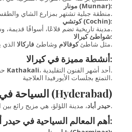
مونار (Munnar):
منطقة جبلية تشتهر بمزارع الشاي والطقس البارد.
كوتشي (Cochin):
مدينة تاريخية تضم قلاعًا، أسواقًا قديمة، وشبكات صيد صينية.
شواطئ كيرالا:
الذي يتميز بمنحدراته المدهشة.
مثل شاطئ
كوفالام
وشاطئ
فاركالا
:
أنشطة مميزة في كيرالا
، أحد أشهر الفنون التقليدية.
Kathakali
حضور عروض
التمتع بجلسات الأيورفيدا العلاجية.
3. السياحة في حيدر أباد (Hyderabad)
، مدينة اللؤلؤ، هي مزيج رائع بين التاريخ الإسلامي والتكنولوجيا الحديثة.
حيدر أباد
:
أهم المعالم السياحية في حيدر أب
شارمينار (Charminar):